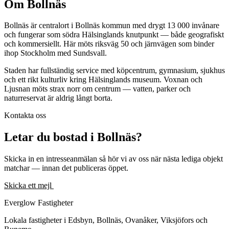
Om Bollnäs
Bollnäs är centralort i Bollnäs kommun med drygt 13 000 invånare
och fungerar som södra Hälsinglands knutpunkt — både geografiskt
och kommersiellt. Här möts riksväg 50 och järnvägen som binder
ihop Stockholm med Sundsvall.
Staden har fullständig service med köpcentrum, gymnasium, sjukhus
och ett rikt kulturliv kring Hälsinglands museum. Voxnan och
Ljusnan möts strax norr om centrum — vatten, parker och
naturreservat är aldrig långt borta.
Kontakta oss
Letar du bostad i Bollnäs?
Skicka in en intresseanmälan så hör vi av oss när nästa lediga objekt
matchar — innan det publiceras öppet.
Skicka ett mejl
Se alla lediga lägenheter
Everglow Fastigheter
Lokala fastigheter i Edsbyn, Bollnäs, Ovanåker, Viksjöfors och