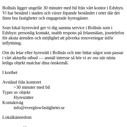
Bollnäs ligger ungefär 30 minuter med bil från vårt kontor i Edsbyn.
Vi har bestånd i staden och växer löpande beståndet i orter där det
finns bra fastigheter och engagerade hyresgäster.
Som lokal hyresvärd ger vi dig samma service i Bollnäs som i
Edsbyn: personlig kontakt, snabb respons på felanmälan, jourtelefon
för akuta ärenden och möjlighet att påverka renoveringar inför
inflyttning.
Om du letar efter hyresrätt i Bollnäs och inte hittar något som passar
i vårt aktuella utbud — anmäl intresse så hör vi av oss när nästa
lediga objekt matchar dina önskemål.
I korthet
Avstånd från kontoret
~30 minuter med bil
Typer av objekt
Hyresrätter
Kontaktväg
info@everglowfastigheter.se
Lokalkännedom