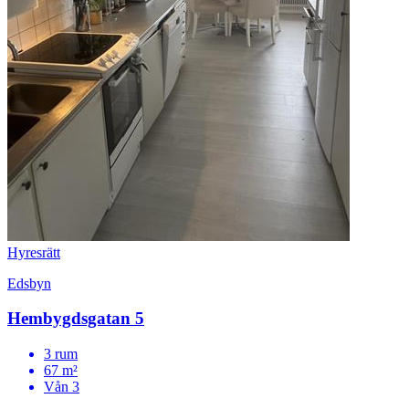
Hyresrätt
Edsbyn
Hembygdsgatan 5
3 rum
67 m²
Vån 3