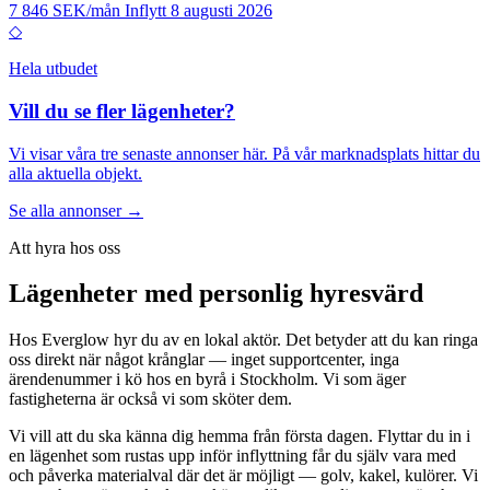
7 846 SEK/mån
Inflytt 8 augusti 2026
◇
Hela utbudet
Vill du se fler lägenheter?
Vi visar våra tre senaste annonser här. På vår marknadsplats hittar du
alla aktuella objekt.
Se alla annonser
→
Att hyra hos oss
Lägenheter med personlig hyresvärd
Hos Everglow hyr du av en lokal aktör. Det betyder att du kan ringa
oss direkt när något krånglar — inget supportcenter, inga
ärendenummer i kö hos en byrå i Stockholm. Vi som äger
fastigheterna är också vi som sköter dem.
Vi vill att du ska känna dig hemma från första dagen. Flyttar du in i
en lägenhet som rustas upp inför inflyttning får du själv vara med
och påverka materialval där det är möjligt — golv, kakel, kulörer. Vi