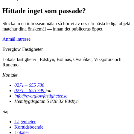
Hittade inget som passade?
Skicka in en intresseanmälan så hör vi av oss när nästa lediga objekt
matchar dina önskemål — innan det publiceras öppet.
Anmäl intresse
Everglow Fastigheter
Lokala fastigheter i Edsbyn, Bollnäs, Ovanåker, Viksjöfors och
Runemo.
Kontakt
0271 – 655 780
0271 – 655 799
jour
info@everglowfastigheter.se
Hembygdsgatan 5
828 32 Edsbyn
Sajt
Lägenheter
Korttidsboende
Lokaler