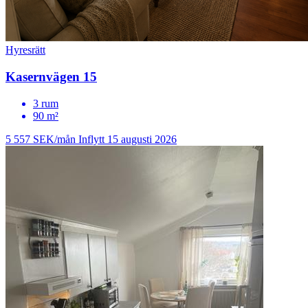
Hyresrätt
Kasernvägen 15
3 rum
90 m²
5 557 SEK/mån
Inflytt 15 augusti 2026