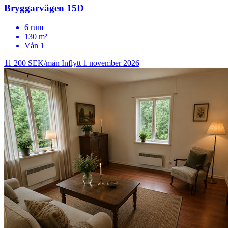
Bryggarvägen 15D
6 rum
130 m²
Vån 1
11 200 SEK/mån
Inflytt 1 november 2026