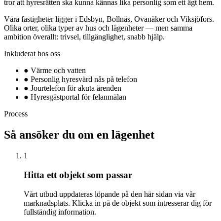
tror att hyresrätten ska kunna kännas lika personlig som ett ägt hem.
Våra fastigheter ligger i Edsbyn, Bollnäs, Ovanåker och Viksjöfors.
Olika orter, olika typer av hus och lägenheter — men samma
ambition överallt: trivsel, tillgänglighet, snabb hjälp.
Inkluderat hos oss
●
Värme och vatten
●
Personlig hyresvärd nås på telefon
●
Jourtelefon för akuta ärenden
●
Hyresgästportal för felanmälan
Process
Så ansöker du om en lägenhet
1
Hitta ett objekt som passar
Vårt utbud uppdateras löpande på den här sidan via vår
marknadsplats. Klicka in på de objekt som intresserar dig för
fullständig information.